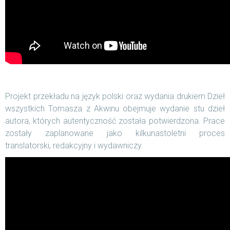
Projekt przekładu na język polski oraz wydania drukiem Dzieł
wszystkich Tomasza z Akwinu obejmuje wydanie stu dzieł
autora, których autentyczność została potwierdzona. Prace
zostały zaplanowane jako kilkunastoletni proces
translatorski, redakcyjny i wydawniczy.