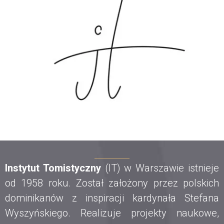
Instytut Tomistyczny
(IT) w Warszawie istnieje
od 1958 roku. Został założony przez polskich
dominikanów z inspiracji kardynała Stefana
Wyszyńskiego. Realizuje projekty naukowe,