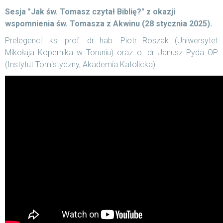
Sesja "Jak św. Tomasz czytał Biblię?" z
okazji
wspomnienia św. Tomasza z
Akwinu (28 stycznia 2025).
Prelegenci: ks. prof. dr hab. Piotr Roszak (Uniwersytet
Mikołaja Kopernika w Toruniu) oraz o. dr Janusz Pyda OP
(Instytut Tomistyczny, Akademia Katolicka).