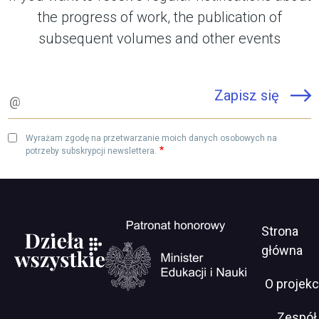
the progress of work, the publication of
subsequent volumes and other events
Email
Wyrażam zgodę na przetwarzanie moich danych osobowych na
potrzeby subskrypcji newslettera.
Men
Will
Strona
open
serwi
główna
in
new
O projekc
window
https://www.gov.pl/web/edukacja-
Zespół