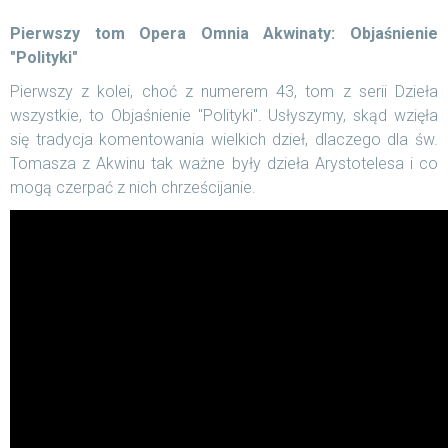
Pierwszy tom Opera Omnia Akwinaty: Objaśnienie
"Polityki"
Pierwszy z kolei, choć z numerem 43, tom z serii Dzieła
wszystkie, to Objaśnienie "Polityki". Usłyszymy, skąd wzięła
się tradycja komentowania wielkich dzieł, dlaczego dla św.
Tomasza z Akwinu tak ważne były dzieła Arystotelesa i co
mogą czerpać z nich chrześcijanie.