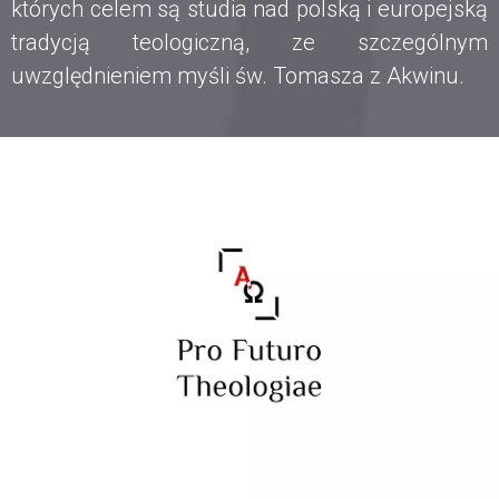
których celem są studia nad polską i europejską
tradycją teologiczną, ze szczególnym
uwzględnieniem myśli św. Tomasza z Akwinu.