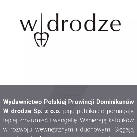
Wydawnictwo Polskiej Prowincji Dominikanów
W drodze Sp. z o.o.
jego publikacje pomagają
lepiej zrozumieć Ewangelię. Wspierają katolików
w rozwoju wewnętrznym i duchowym. Sięgają