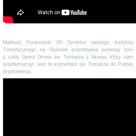
Mateusz Przanowski OP, Dyrektor naszego Instytutu
Tomistycznego na Służewie przedstawia pierwszy tom
z cyklu Opera Omnia św. Tomasza z Akwinu, który sam
przetłumaczył. Jest to komentarz św. Tomasza do Polityki
Arystotelesa.