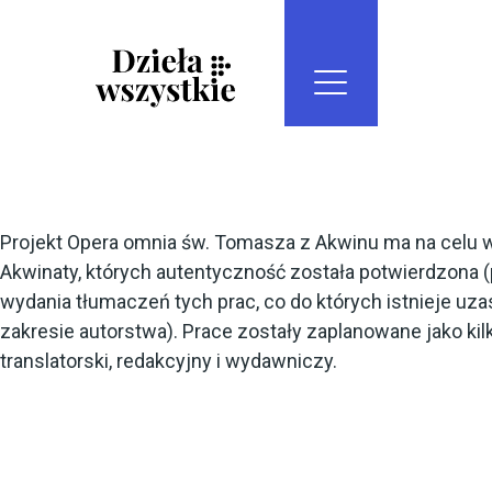
Menu
Kontakt
serwisu
Skip
Przejdź
Skip
Skip
Szuk
to
do
to
to
ROZWIŃ
|
main
treści
search
footer
MENU
menu
Opera
Omnia
Projekt Opera omnia św. Tomasza z Akwinu ma na celu w
Akwinaty, których autentyczność została potwierdzona (
wydania tłumaczeń tych prac, co do których istnieje uz
zakresie autorstwa). Prace zostały zaplanowane jako kil
translatorski, redakcyjny i wydawniczy.