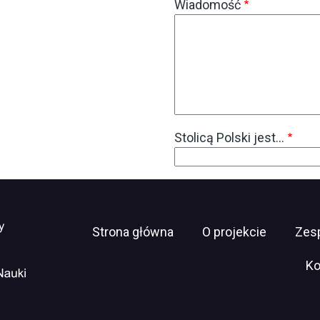
Wiadomość
Stolicą Polski jest…
Menu
Strona główna
O projekcie
Zes
serwisu
Ko
/web/edukacja-