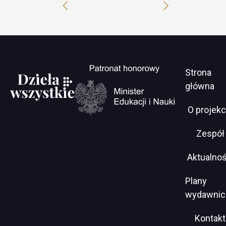
Previous
Next
slide
slide
Men
Will
Strona
open
serwi
główna
in
new
O projekc
window
https://www.gov.pl/web/edukacja-
Zespół
i-
nauka
Aktualnoś
Plany
wydawnic
Kontakt