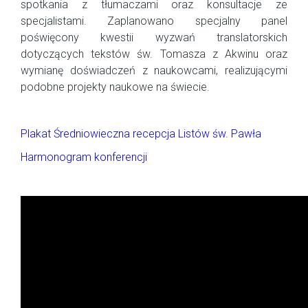
spotkania z tłumaczami oraz konsultacje ze
specjalistami. Zaplanowano specjalny panel
poświęcony kwestii wyzwań translatorskich
dotyczących tekstów św. Tomasza z Akwinu oraz
wymianę doświadczeń z naukowcami, realizującymi
podobne projekty naukowe na świecie.
Plakat Średniowieczna recepcja Listów św. Pawła
Harmonogram konferencji