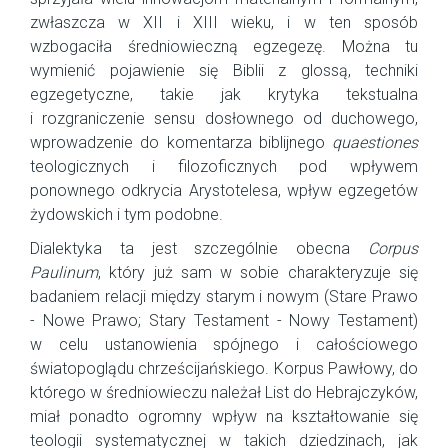
zwłaszcza w XII i XIII wieku, i w ten sposób
wzbogaciła średniowieczną egzegezę. Można tu
wymienić pojawienie się Biblii z glossą, techniki
egzegetyczne, takie jak krytyka tekstualna
i rozgraniczenie sensu dosłownego od duchowego,
wprowadzenie do komentarza biblijnego
quaestiones
teologicznych i filozoficznych pod wpływem
ponownego odkrycia Arystotelesa, wpływ egzegetów
żydowskich i tym podobne.
Dialektyka ta jest szczególnie obecna
Corpus
Paulinum
, który już sam w sobie charakteryzuje się
badaniem relacji między starym i nowym (Stare Prawo
- Nowe Prawo; Stary Testament - Nowy Testament)
w celu ustanowienia spójnego i całościowego
światopoglądu chrześcijańskiego. Korpus Pawłowy, do
którego w średniowieczu należał List do Hebrajczyków,
miał ponadto ogromny wpływ na kształtowanie się
teologii systematycznej w takich dziedzinach, jak