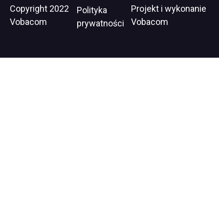
Stopka
Copyright 2022
Projekt i wykonanie
Wil
Polityka
Vobacom
Vobacom
op
prywatności
in
ne
wi