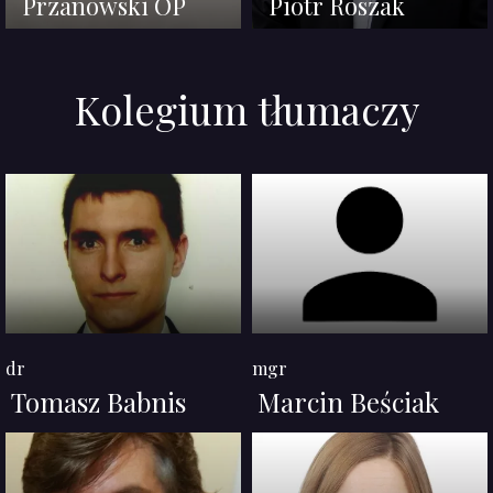
Przanowski OP
Piotr Roszak
Kolegium tłumaczy
dr
mgr
Tomasz Babnis
Marcin Beściak