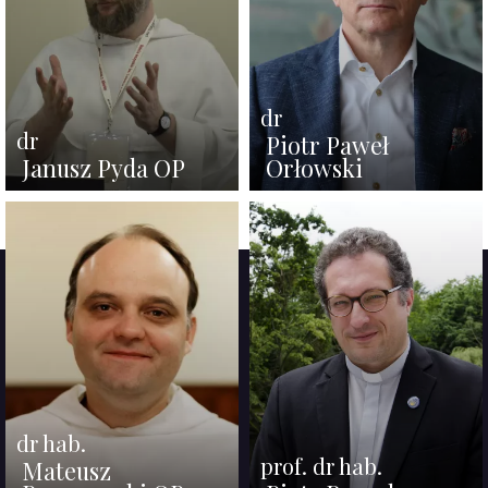
dr
dr
Piotr Paweł
Janusz Pyda OP
Orłowski
dr hab.
prof. dr hab.
Mateusz