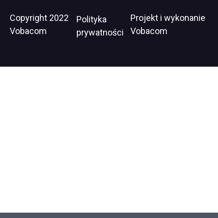
Stopka
Copyright 2022
Projekt i wykonanie
Wil
Polityka
Vobacom
Vobacom
op
prywatności
in
ne
wi